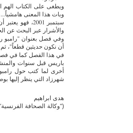
ويطغى على الكتاب الهم ال
وبات هذا المعنى هامشياً..
سبتمبر 2001، فه
والأشرار عبر البحث عن الح
وفي فصل بعنوان "رامبو رح
أن نكون حديثين قطعاً"، ثم 
في هذا الفصل كما في فصل 
باريس قبل سنوات والمنش
أخرى لما كتب حول رامبو و
شهرزاد التي ينظر إليها بوص
هدى ابراهيم
("
وكالة الصحافة الفرنسية"، ا