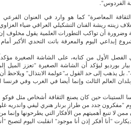
ة الفردوس"
.
قافة المعاصرة" كما هو وارد في العنوان الفرعي 
غلاف زينته ريشة الفنان التشكيلي العراقي ضياء العزاوي
 وضرورة أن تواكب التطورات العلمية يقول مخلوف إن "ا
 إبداعي اليوم والمعرفة باتت التحدي الأكبر أمام ا
لفصل الأول من كتابه، على الشاشة الصغيرة مؤكداً
يار بورديو ليؤكد أن الشاشة الصغيرة "تعزز الميل إل
بل يذهب إلى حد القول بـ"عولمة الابتذال" ويلاحظ أن
لدان العالم الثالث وإنما أيضا في الغرب وفي فرنسا 
سا الستينات حين كان يصنع الثقافة أشخاص مثل فوكو 
يوم "مفكرون جدد من طراز برنار هنري ليفي واندريه غ
ممن لا تنبع أهميتهم من الأفكار التي يطرحونها وإنما م
ارت "أنا أفكر إذن أنا موجود" انقلبت اليوم لتصبح "أن