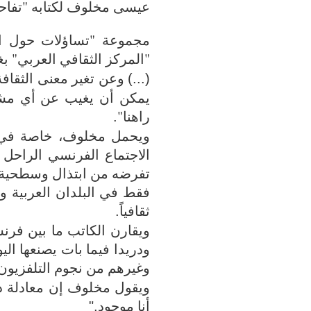
عيسى مخلوف لكتابه "تفاح
مجموعة "تساؤلات حول الث
"المركز الثقافي العربي" ب
وعن تغير معنى الثقافة
(...)
يمكن أن يغيب عن أي مشروع
راهنا"
.
ويحمل مخلوف، خاصة في ا
الاجتماع الفرنسي الراحل ب
تفرضه من ابتذال وسطحية". 
فقط في البلدان العربية وب
ثقافياً
.
ويقارن الكاتب ما بين فرن
ودريدا فيما بات يصنعها ال
وغيرهم من نجوم التلفزيون 
ويقول مخلوف إن معادلة ديك
أنا موجود
".