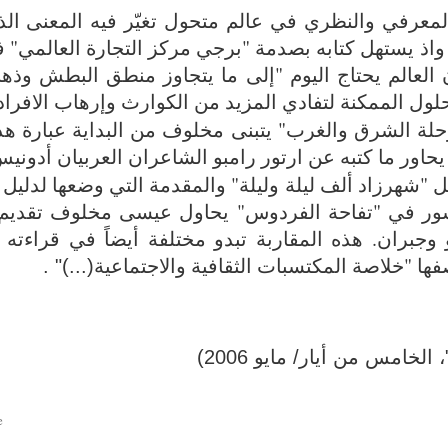
معرفي والنظري في عالم متحول تغيّر فيه المعنى الذي 
. واذ يستهل كتابه بصدمة "برجي مركز التجارة العالمي"
و يعتبر أن العالم يحتاج اليوم "إلى ما يتجاوز منطق البطش وذ
لول الممكنة لتفادي المزيد من الكوارث وإرهاب الافراد
لة الشرق والغرب" يتبنى مخلوف من البداية عبارة هذ
يحاور ما كتبه عن ارتور رامبو الشاعران العربيان أدوني
"شهرزاد ألف ليلة وليلة" والمقدمة التي وضعها لدلي
ور في "تفاحة الفردوس" يحاول عيسى مخلوف تقديم 
جبران. هذه المقاربة تبدو مختلفة أيضاً في قراءته 
فها "خلاصة المكتسبات الثقافية والاجتماعية
. "(...)
لخامس من أيار/ مايو 2006)
e