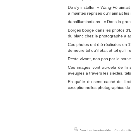
De s’y installer. « Wang-Fô aimai
à maintes reprises qu’il aimait l
dansIlluminations : « Dans la gran
Borges bouge dans les photos d’En
du blanc chez le photographe a acc
Ces photos ont été réalisées en 19
demeure tel qu’il était et tel qu’i
Reste vivant, non pas par le souve
Ces images vont au-delà de l’ins
aveugles à travers les siècles, te
En quête du sens caché de l’exi
exceptionnelles photographies de
Version imprimable
|
Plan du sit