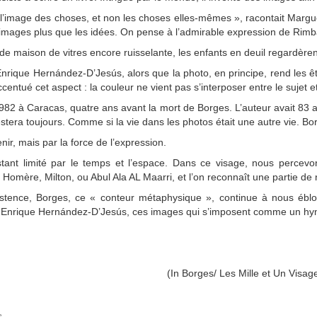
t l’image des choses, et non les choses elles-mêmes », racontait Marg
es images plus que les idées. On pense à l’admirable expression de Rim
de maison de vitres encore ruisselante, les enfants en deuil regardère
rique Hernández-D’Jesús, alors que la photo, en principe, rend les êt
entué cet aspect : la couleur ne vient pas s’interposer entre le sujet e
82 à Caracas, quatre ans avant la mort de Borges. L’auteur avait 83 ans
l restera toujours. Comme si la vie dans les photos était une autre vie. Bo
nir, mais par la force de l’expression.
tant limité par le temps et l’espace. Dans ce visage, nous percevon
ls Homère, Milton, ou Abul Ala AL Maarri, et l’on reconnaît une partie d
stence, Borges, ce « conteur métaphysique », continue à nous éblou
 Enrique Hernández-D’Jesús, ces images qui s’imposent comme un hym
(In Borges/ Les Mille et Un Visa
e