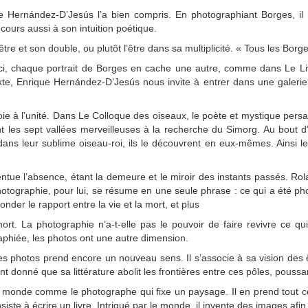
que Hernández-D’Jesús l’a bien compris. En photographiant Borges, il
ecours aussi à son intuition poétique.
tre et son double, ou plutôt l’être dans sa multiplicité. « Tous les Bor
ci, chaque portrait de Borges en cache une autre, comme dans Le Liv
exte, Enrique Hernández-D’Jesús nous invite à entrer dans une galer
oie à l’unité. Dans Le Colloque des oiseaux, le poète et mystique persa
 les sept vallées merveilleuses à la recherche du Simorg. Au bout d’
ans leur sublime oiseau-roi, ils le découvrent en eux-mêmes. Ainsi le
entue l’absence, étant la demeure et le miroir des instants passés. Ro
hotographie, pour lui, se résume en une seule phrase : ce qui a été pho
nder le rapport entre la vie et la mort, et plus
ort. La photographie n’a-t-elle pas le pouvoir de faire revivre ce qui 
phiée, les photos ont une autre dimension.
s photos prend encore un nouveau sens. Il s’associe à sa vision des 
tant donné que sa littérature abolit les frontières entre ces pôles, pouss
e monde comme le photographe qui fixe un paysage. Il en prend tout ce
iste à écrire un livre. Intrigué par le monde, il invente des images afin