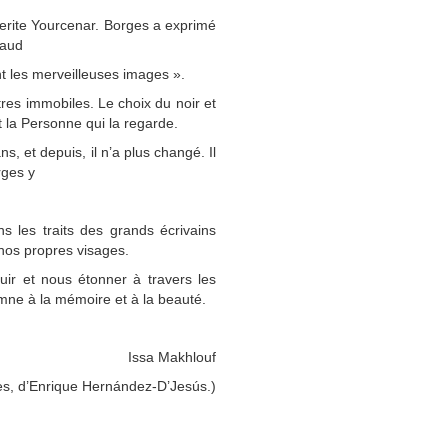
uerite Yourcenar. Borges a exprimé
baud
nt les merveilleuses images ».
res immobiles. Le choix du noir et
t la
Personne qui la regarde.
, et depuis, il n’a plus changé. Il
rges y
s les traits des grands écrivains
e nos propres
visages.
ir et nous étonner à travers les
ne à la mémoire et à la beauté.
Issa Makhlouf
ges, d’Enrique Hernández-D’Jesús.)