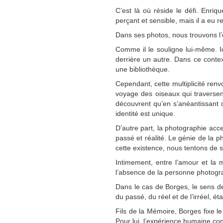
C’est là où réside le défi. Enri
perçant et sensible, mais il a eu r
Dans ses photos, nous trouvons l’ê
Comme il le souligne lui-même. I
derrière un autre. Dans ce cont
une bibliothèque.
Cependant, cette multiplicité renv
voyage des oiseaux qui traversent
découvrent qu’en s’anéantissant d
identité est unique.
D’autre part, la photographie acc
passé et réalité. Le génie de la p
cette existence, nous tentons de so
Intimement, entre l’amour et la m
l’absence de la personne photogra
Dans le cas de Borges, le sens de
du passé, du réel et de l’irréel, é
Fils de la Mémoire, Borges fixe l
Pour lui, l’expérience humaine cons