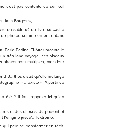
 ne s’est pas contenté de son œil
ges dans Borges »,
re du sable où un livre se c
ache
ie de photos comme on entre dans
n, Farid Eddine El-Attar raconte le
un très l
ong voyage, ces oiseaux
s photos sont multiples, mais leur
land Barthes disait
qu’elle mélange
tographié « a existé ». A partir de
a été ? Il faut rappeler ici qu’en
êtres et des choses, du présent et
ant l’énigme jusqu’à l’extrême.
 qui peut se transformer en récit.