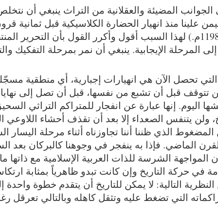
لجوانب المضيئة والعقلانية من التراث ينبغي أن نتخلص 
يمن علينا منذ انهيار الحضارة الكلاسيكية قبل ثمانية قر
وهزيمة الفلسفة يعود إلى 1198م.) لهذا السبب أقول وأكرر القول بأن التح
 إلى المرحلة الإيجابية. ينبغي أن نمر بمرحلة التفكيك وا
 التي تحصل الآن هي انهيارات إجبارية، أي منطقية مسجّل
 تتوقف قبل أن تشبع من نفسها، قبل أن تصل إلى نهايات
شها اليوم. إنها عبارة عن انفجار للمتراكم التراثي ال
يخ، ولن يتنفس الصعداء إلا بعد أن تقذف أحشاء اللاوعي 
المضغوط الذي ظننا أننا تجاوزناه أثناء مرحلة اليسار
قرن الماضي. فإذا به ينفجر في وجوهنا كالبركان بعد الس
ن المواجهة الشرسة للذات العربية الإسلامية مع ذاتها ما ع
ة في حركة التاريخ وإن كانت تبدو ظاهرياً بمثابة ارتكاس
 النظرية التالية: لا يمكن للتاريخ أن يتقدم خطوة واحدة إل
كماته التي تضغط عليه وتثقل كاهله وبالتالي تعرقل رغبت