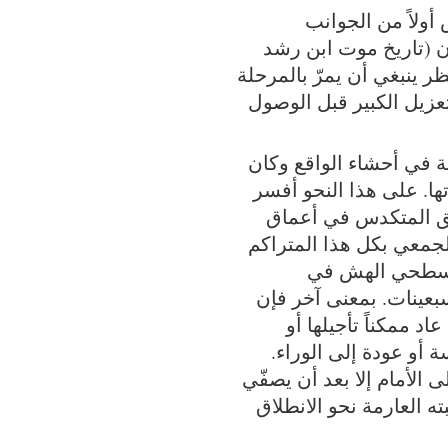
أولاً من الجوانب
ون (تاريخ موت ابن رشد
رير المنتظر ينبغي أن يمرّ بالمرحلة
لتعزيل الكبير قبل الوصول
ة في أحشاء الواقع وكان
ها. على هذا النحو أفسر
سحيق المتكدس في أعماق
الجمعي بكل هذا المتراكم
 السطحي الهش في
بعينات. بمعنى آخر فإن
اد ممكناً تأجيلها أو
ة أو عودة إلى الوراء.
ى الأمام إلا بعد أن يصفّي
ه العارمة نحو الانطلاق