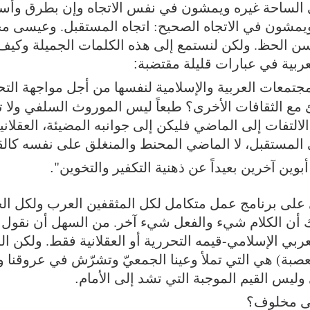
ي الساحة غيره ويمشون في نفس الاتجاه وإن بطرق وأسا
يمشون في الاتجاه الصحيح: اتجاه المستقبل. وعيسى م
لحسن الحظ. ولكن لنستمع إلى هذه الكلمات الجميلة وك
لعربية في عبارات قليلة مقتضبة
:
لمجتمعات العربية والإسلامية لنفسها من أجل مواجهة الت
مع الثقافات الأخرى؟ طبعاً ليس الموروث السلفي ولا ت
ن الالتفات إلى الماضي فليكن إلى جوانبه المضيئة، العقل
 المستقبل، لا الماضي المحنط والمنغلق على نفسه كالق
بوين آخرين بعيداً عن ذهنية التكفير والتخوين"
.
 على برنامج عمل متكامل لكل المثقفين العرب ولكل الحق
ام 2050 أو 2100! ذلك أن الكلام شيء والفعل شيء آخر. من السهل أن ن
ربي الإسلامي-قيمه التحررية أو العقلانية فقط. ولكن 
صبة) هي التي تملأ وعينا الجمعيّ وتشرّش في عروقنا وخلا
ليس القيم الموجبة التي تشد إلى الأمام
.
يسى مخلوف؟