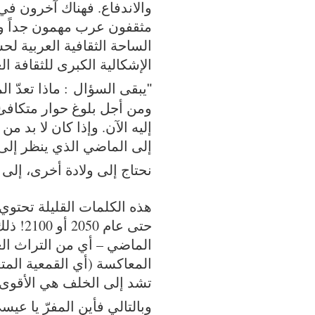
والاندفاع. فهناك آخرون ف
مثقفون عرب مهمون جداً و
الساحة الثقافية العربية 
الإشكالية الكبرى للثقافة ا
يبقى السؤال : ماذا تعدّ ا
"
ومن أجل بلوغ حوار متكافئ 
إليه الآن. وإذا كان لا بد م
إلى الماضي الذي ينظر إلى
نحتاج إلى ولادة أخرى، إلى أ
هذه الكلمات القليلة تحتوي
حتى ع
الماضي – أي من التراث الع
المعاكسة (أي القمعية المتع
تشد إلى الخلف هي الأقوى و
وبالتالي فأين المفرّ يا ع