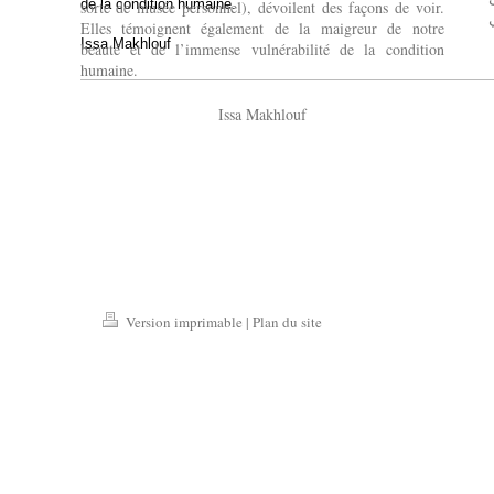
de la condition humaine.
sorte de musée personnel), dévoilent des façons de voir.
Elles témoignent également de la maigreur de notre
Issa Makhlouf
beauté et de l’immense vulnérabilité de la condition
humaine.
Issa Makhlouf
Version imprimable
|
Plan du site